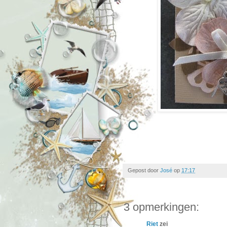
Gepost door
José
op
17:17
3 opmerkingen:
Riet
zei