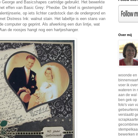
de George and Basicshapes cartridge gebruikt. Het bewerkte
het effen van Basic Grey: Pheobe. De brief is gestempeld
entijnserie, op iets lichter cardstock dan de ondergrond en
met Distress Ink: walnut stain. Het labeltje is een stans van
de computer op geprint. Als afwerking een dun lintje, wat
 Aan de roosjes hangt nog een hartjeshanger.
Over mij
woonde en 
binnenvaar
voer ik ove
wateren in 
aan de wal 
ben gek op 
foto's van 
gebeurtenis
verslaafd g
scrapkaarte
gecombinee
stempelkaar
bewerken in