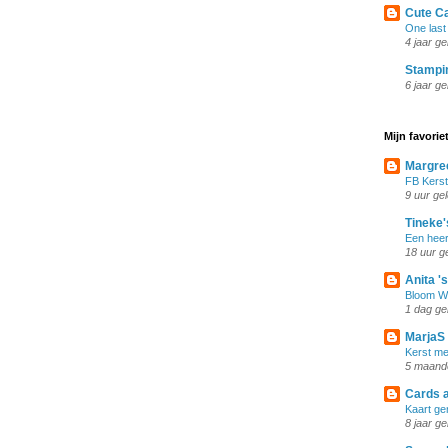
Cute C
One last
4 jaar g
Stampi
6 jaar g
Mijn favorie
Margre
FB Kerst
9 uur ge
Tineke'
Een heer
18 uur g
Anita '
Bloom Wi
1 dag ge
MarjaS
Kerst met
5 maand
Cards a
Kaart g
8 jaar g