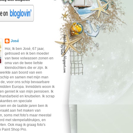
José
Hoi, Ik ben José, 67 jaar,
getrouwd en ik ben moeder
van twee volwassen zonen en
oma van de twee liefste
kleindochters die er zijn. Ik
werkte aan boord van een
tschip en samen met mijn man
r de, voor ons schip bevaarbare
midden Europa. Inmiddels woon ik
en geniet ik van mijn pensioen. Ik
handarbeid en knutselen. Ik scrap
vakanties en speciale
sen en de laatste jaren ben ik
eraakt aan het maken van
n, soms met foto's maar meestal
rd met stempelafdrukjes, en
ten. Ook mag ik graag foto's
 Paint Shop Pro.