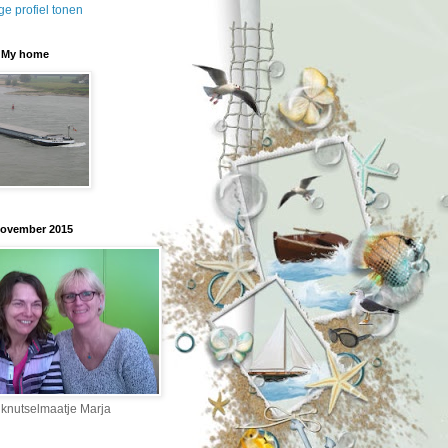
ge profiel tonen
" My home
november 2015
knutselmaatje Marja