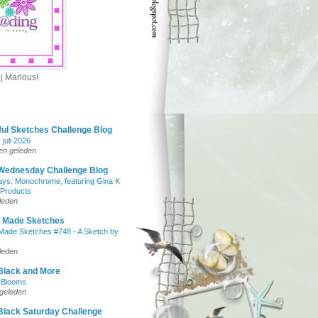
ij Marlous!
ul Sketches Challenge Blog
juli 2026
en geleden
Wednesday Challenge Blog
ys: Monochrome, featuring Gina K
 Products
leden
y Made Sketches
Made Sketches #748 - A Sketch by
leden
Black and More
 Blooms
geleden
Black Saturday Challenge