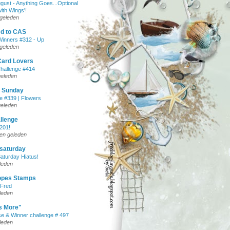
ust - Anything Goes...Optional
ith Wings'!
geleden
ed to CAS
inners #312 - Up
geleden
Card Lovers
Challenge #414
geleden
 Sunday
e #339 | Flowers
geleden
allenge
#201!
en geleden
 saturday
aturday Hiatus!
eleden
opes Stamps
 Fred
eleden
s More"
 & Winner challenge # 497
eleden