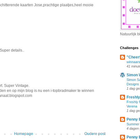
itterende kaarten Jose,prachtige plaatjes,heel mooie
Natuurlijk b
Challenges
Super details..
"Cheerf
winnaars 
41 minut
Simon 
Simon Sa
Designs
t. Super Vintage.
1 dag ge
rden en op mijn blog is nu een i-topbradmaker te winnen
anaat.blogspot.com
Freshl
Freshly 
Verena
1 dag ge
Penny 
Summer
4 dagen 
Homepage
Oudere post
Penny 