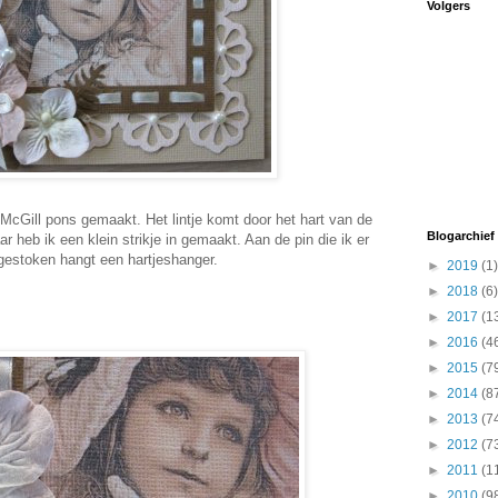
Volgers
 McGill pons gemaakt. Het lintje komt door het hart van de
Blogarchief
 heb ik een klein strikje in gemaakt. Aan de pin die ik er
gestoken hangt een hartjeshanger.
►
2019
(1)
►
2018
(6)
►
2017
(1
►
2016
(4
►
2015
(7
►
2014
(8
►
2013
(7
►
2012
(7
►
2011
(1
►
2010
(9