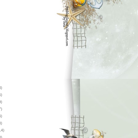
3)
6)
9)
7)
4)
3)
14)
8)