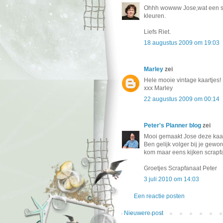
Ohhh wowww Jose,wat een sch
kleuren.
Liefs Riet.
18 augustus 2009 om 19:03
Marley
zei
Hele mooie vintage kaartjes! 
xxx Marley
22 augustus 2009 om 00:14
Peter's Planner blog
zei
Mooi gemaakt Jose deze kaar
Ben gelijk volger bij je gewo
kom maar eens kijken scrapf
Groetjes Scrapfanaat Peter
3 juli 2010 om 14:03
Een reactie posten
Nieuwere post