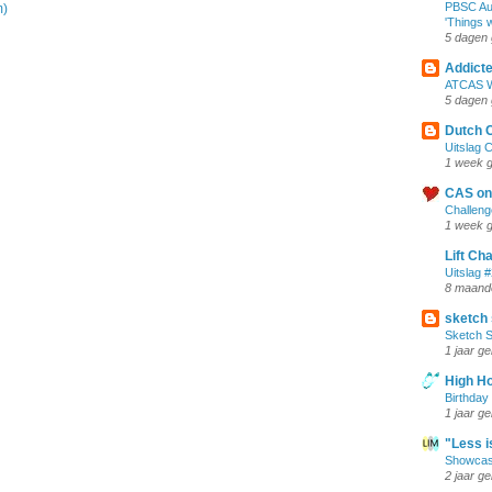
PBSC Aug
m)
'Things w
5 dagen 
Addict
ATCAS W
5 dagen 
Dutch 
Uitslag 
1 week 
CAS on
Challeng
1 week 
Lift Ch
Uitslag 
8 maand
sketch
Sketch S
1 jaar g
High H
Birthday
1 jaar g
"Less i
Showcase
2 jaar g