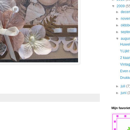
▼
2009
(5
►
dece
►
nove
►
oktob
►
sept
▼
augu
Huwel
't Lijk
2 kaar
Vinta
Even 
Drukk
►
juli
(7
►
juni
(
Mijn favorie