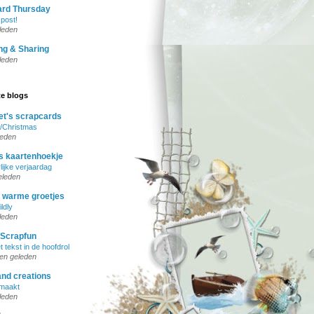
ard Thursday
 post!
eleden
ng & Sharing
eleden
te blogs
et's scrapcards
/Christmas
leden
s kaartenhoekje
lijke verjaardag
eleden
s warme groetjes
ldly
leden
 Scrapfun
 tekst in de hoofdrol
en geleden
nd creations
emaakt
eleden