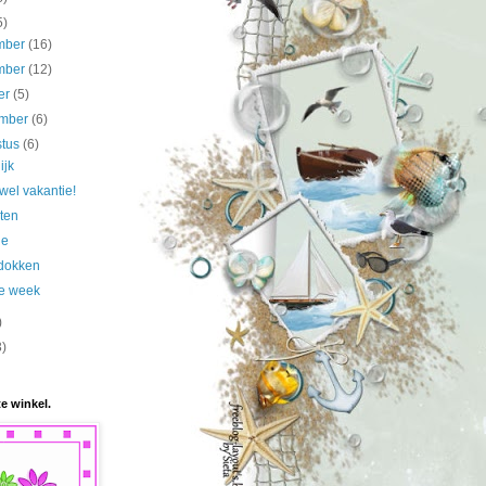
5)
mber
(16)
mber
(12)
er
(5)
ember
(6)
stus
(6)
ijk
t wel vakantie!
ten
ge
dokken
e week
)
3)
te winkel.