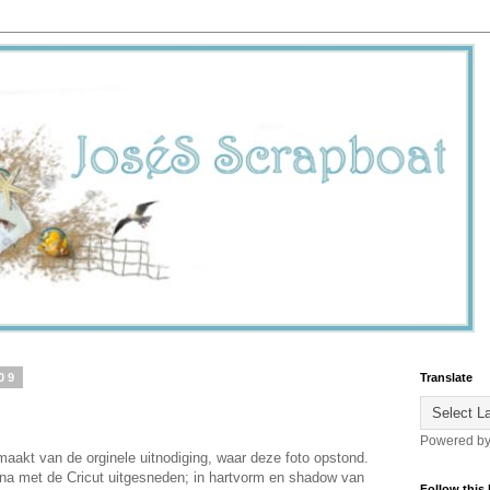
09
Translate
Powered b
maakt van de orginele uitnodiging, waar deze foto opstond.
rna met de Cricut uitgesneden; in hartvorm en shadow van
Follow this 